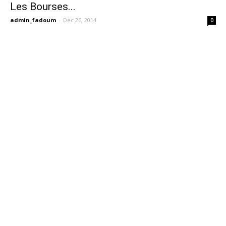
Les Bourses...
admin_fadoum
-
Dec 26, 2014
0