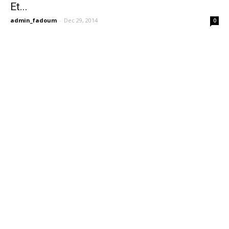
Et...
admin_fadoum
-
Dec 29, 2014
0