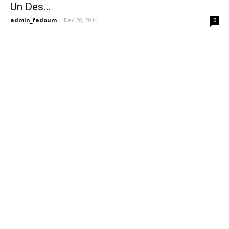
Un Des...
admin_fadoum
-
Dec 28, 2014
0