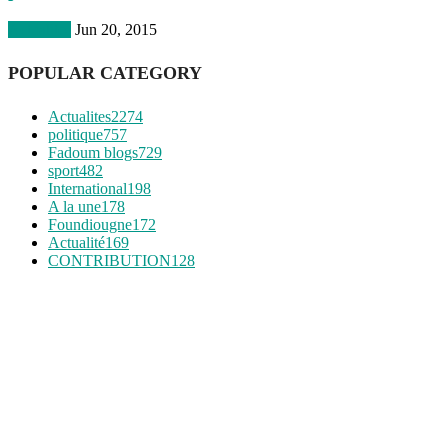
Actualites
Jun 20, 2015
POPULAR CATEGORY
Actualites
2274
politique
757
Fadoum blogs
729
sport
482
International
198
A la une
178
Foundiougne
172
Actualité
169
CONTRIBUTION
128