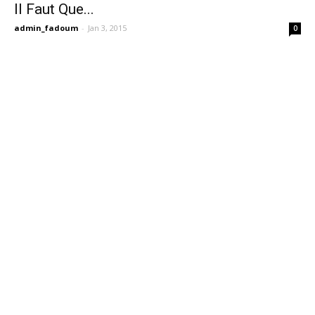
Il Faut Que...
admin_fadoum
-
Jan 3, 2015
0