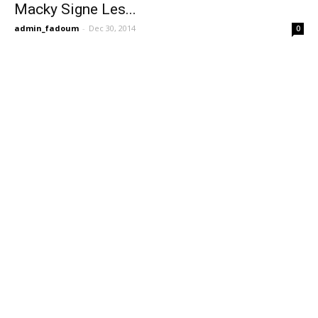
Macky Signe Les...
admin_fadoum
-
Dec 30, 2014
0