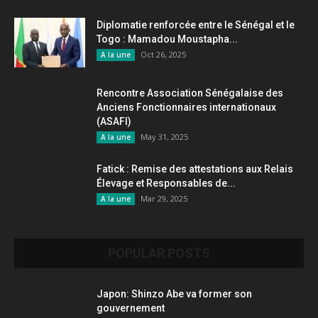
Diplomatie renforcée entre le Sénégal et le
Togo : Mamadou Moustapha...
Oct 26, 2025
A la une
Rencontre Association Sénégalaise des
Anciens Fonctionnaires internationaux
(ASAFI)
May 31, 2025
A la une
Fatick : Remise des attestations aux Relais
Élevage et Responsables de...
Mar 29, 2025
A la une
POPULAR POSTS
Japon: Shinzo Abe va former son
gouvernement