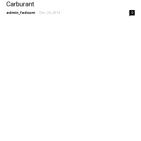
Carburant
admin_fadoum
-
Dec 24, 2014
0