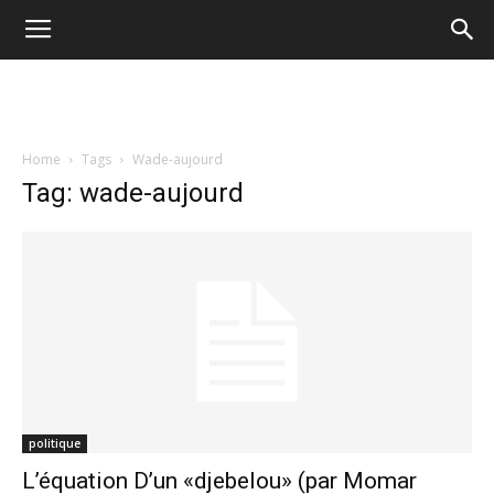
Home
Tags
Wade-aujourd
Tag: wade-aujourd
politique
L’équation D’un «djebelou» (par Momar