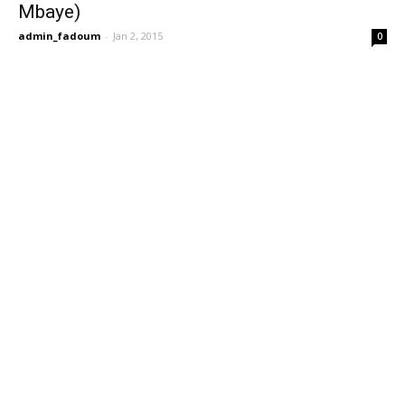
Mbaye)
admin_fadoum
-
Jan 2, 2015
0