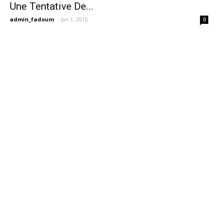
Une Tentative De...
admin_fadoum
-
Jan 1, 2015
0