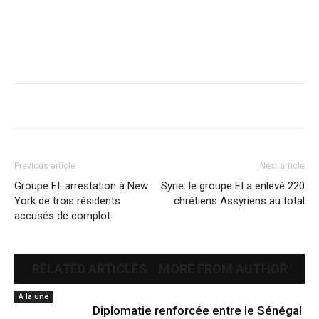
Previous article
Next article
Groupe EI: arrestation à New
Syrie: le groupe EI a enlevé 220
York de trois résidents
chrétiens Assyriens au total
accusés de complot
RELATED ARTICLES
MORE FROM AUTHOR
A la une
Diplomatie renforcée entre le Sénégal