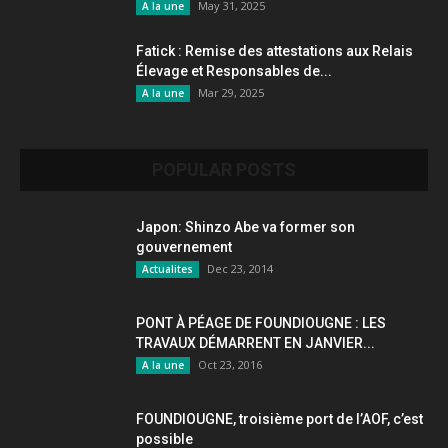
May 31, 2025
A la une
Fatick : Remise des attestations aux Relais
Élevage et Responsables de...
Mar 29, 2025
A la une
POPULAR POSTS
Japon: Shinzo Abe va former son
gouvernement
Dec 23, 2014
Actualites
PONT À PÉAGE DE FOUNDIOUGNE : LES
TRAVAUX DÉMARRENT EN JANVIER...
Oct 23, 2016
A la une
FOUNDIOUGNE, troisième port de l’AOF, c’est
possible