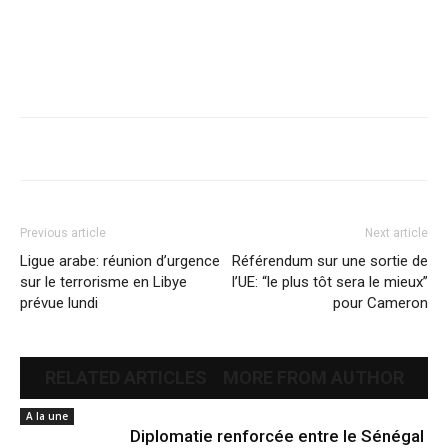
Previous article
Next article
Ligue arabe: réunion d’urgence
Référendum sur une sortie de
sur le terrorisme en Libye
l’UE: “le plus tôt sera le mieux”
prévue lundi
pour Cameron
RELATED ARTICLES
MORE FROM AUTHOR
A la une
Diplomatie renforcée entre le Sénégal