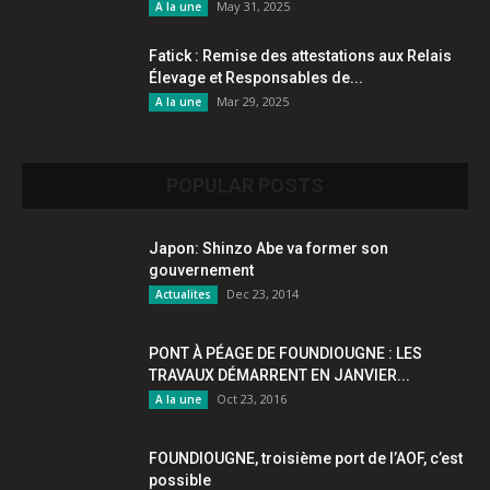
May 31, 2025
A la une
Fatick : Remise des attestations aux Relais
Élevage et Responsables de...
Mar 29, 2025
A la une
POPULAR POSTS
Japon: Shinzo Abe va former son
gouvernement
Dec 23, 2014
Actualites
PONT À PÉAGE DE FOUNDIOUGNE : LES
TRAVAUX DÉMARRENT EN JANVIER...
Oct 23, 2016
A la une
FOUNDIOUGNE, troisième port de l’AOF, c’est
possible