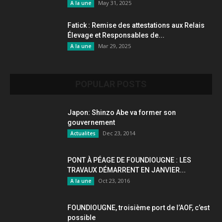
May 31, 2025
A la une
Fatick : Remise des attestations aux Relais
Élevage et Responsables de...
Mar 29, 2025
A la une
POPULAR POSTS
Japon: Shinzo Abe va former son
gouvernement
Dec 23, 2014
Actualites
PONT À PÉAGE DE FOUNDIOUGNE : LES
TRAVAUX DÉMARRENT EN JANVIER...
Oct 23, 2016
A la une
FOUNDIOUGNE, troisième port de l’AOF, c’est
possible