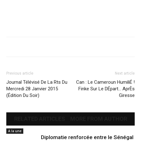
Previous article
Next article
Journal Télévisé De La Rts Du
Can : Le Cameroun HumiliÉ !
Mercredi 28 Janvier 2015
Finke Sur Le DÉpart… AprÈs
(Édition Du Soir)
Giresse
RELATED ARTICLES
MORE FROM AUTHOR
A la une
Diplomatie renforcée entre le Sénégal