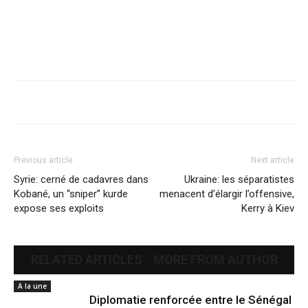
Previous article
Next article
Syrie: cerné de cadavres dans
Ukraine: les séparatistes
Kobané, un “sniper” kurde
menacent d’élargir l’offensive,
expose ses exploits
Kerry à Kiev
RELATED ARTICLES
MORE FROM AUTHOR
A la une
Diplomatie renforcée entre le Sénégal