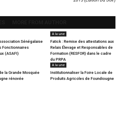
2015 (Édition Du Soir)
ES
MORE FROM AUTHOR
A la une
Association Sénégalaise
Fatick : Remise des attestations aux
 Fonctionnaires
Relais Élevage et Responsables de
aux (ASAFI)
Formation (RESFOR) dans le cadre
du PRPA
A la une
de la Grande Mosquée
Institutionnaliser la Foire Locale de
ugne rénovée
Produits Agricoles de Foundiougne