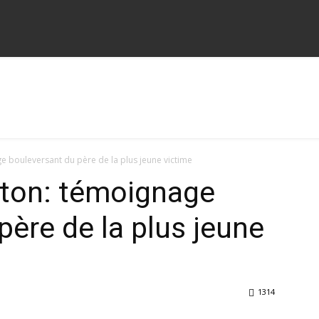
e bouleversant du père de la plus jeune victime
ston: témoignage
père de la plus jeune
1314