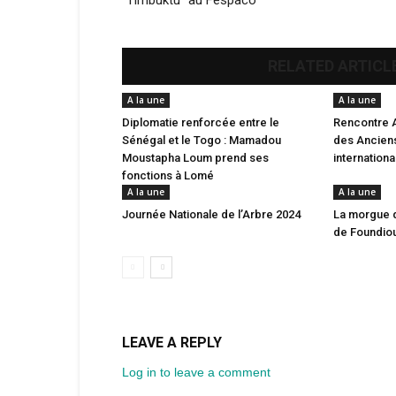
“Timbuktu” au Fespaco
RELATED ARTICL
A la une
A la une
Diplomatie renforcée entre le
Rencontre 
Sénégal et le Togo : Mamadou
des Anciens
Moustapha Loum prend ses
internation
fonctions à Lomé
A la une
A la une
Journée Nationale de l’Arbre 2024
La morgue 
de Foundio
LEAVE A REPLY
Log in to leave a comment