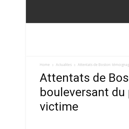
Fadoum
Home
Actualites
Attentats de Boston: témoignag
Attentats de Bo
bouleversant du 
victime