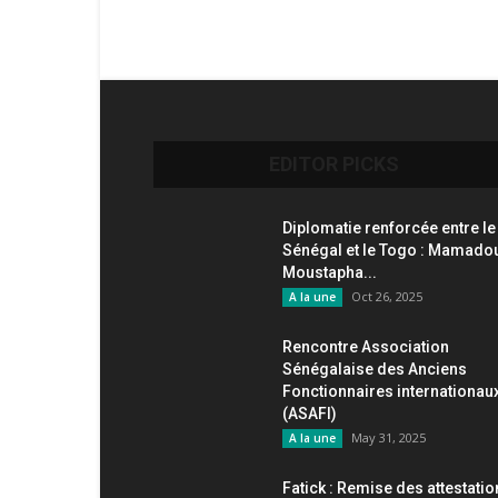
EDITOR PICKS
Diplomatie renforcée entre le
Sénégal et le Togo : Mamado
Moustapha...
Oct 26, 2025
A la une
Rencontre Association
Sénégalaise des Anciens
Fonctionnaires internationau
(ASAFI)
May 31, 2025
A la une
Fatick : Remise des attestati