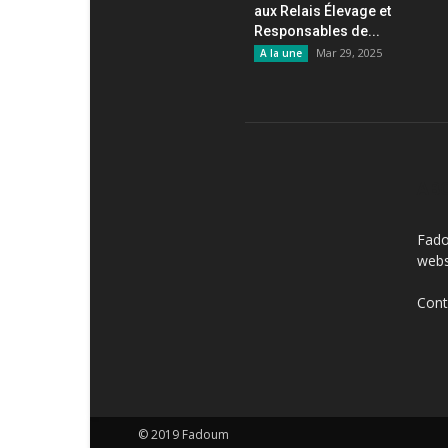
aux Relais Élevage et
Responsables de...
Mar 29, 2025
A la une
AB
Fado
webs
Cont
© 2019 Fadoum