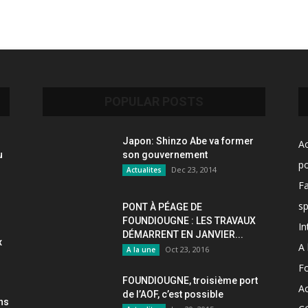
POPULAR POSTS
Japon: Shinzo Abe va former
Ac
u
son gouvernement
po
Dec 23, 2014
Actualites
F
sp
PONT À PÉAGE DE
FOUNDIOUGNE : LES TRAVAUX
In
DÉMARRENT EN JANVIER...
x
A 
Oct 23, 2016
A la une
F
FOUNDIOUGNE, troisième port
Ac
de l’AOF, c’est possible
ons