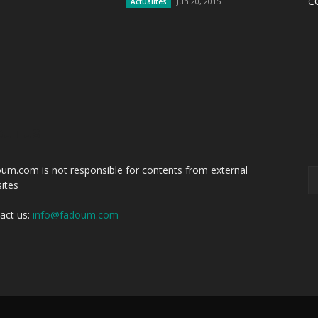
C
Jun 20, 2015
Actualites
OUT US
F
um.com is not responsible for contents from external
ites
act us:
info@fadoum.com