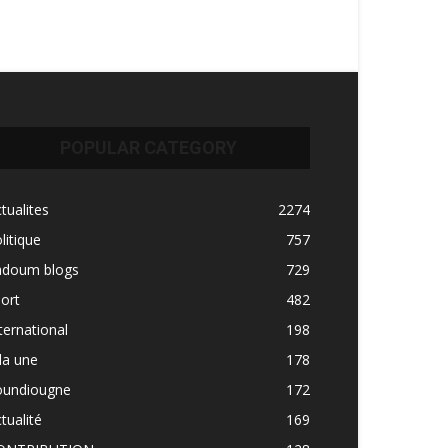
POPULAR CATEGORY
tualites
2274
litique
757
adoum blogs
729
ort
482
ternational
198
la une
178
oundiougne
172
tualité
169