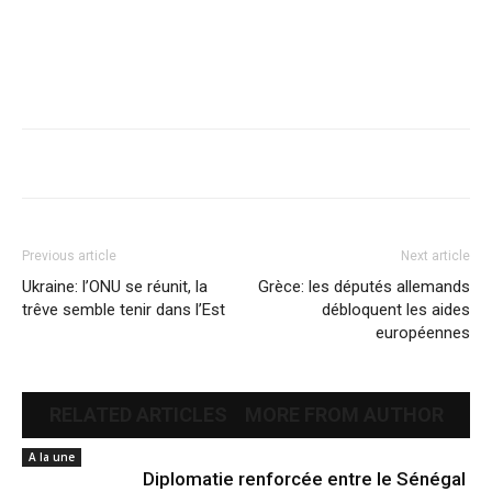
Previous article
Next article
Ukraine: l’ONU se réunit, la
Grèce: les députés allemands
trêve semble tenir dans l’Est
débloquent les aides
européennes
RELATED ARTICLES
MORE FROM AUTHOR
A la une
Diplomatie renforcée entre le Sénégal