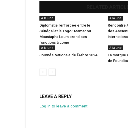
RELATED ARTICL
A la une
A la une
Diplomatie renforcée entre le
Rencontre 
Sénégal et le Togo : Mamadou
des Anciens
Moustapha Loum prend ses
internation
fonctions à Lomé
A la une
A la une
Journée Nationale de l’Arbre 2024
La morgue 
de Foundio
LEAVE A REPLY
Log in to leave a comment