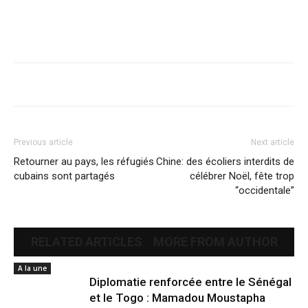
Previous article
Next article
Retourner au pays, les réfugiés
Chine: des écoliers interdits de
cubains sont partagés
célébrer Noël, fête trop
“occidentale”
RELATED ARTICLES
MORE FROM AUTHOR
A la une
Diplomatie renforcée entre le Sénégal
et le Togo : Mamadou Moustapha