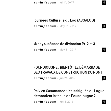
admin_fadoum
-
Jul 11, 2017
0
journees Culturelle du Log (ASSALOG)
admin_fadoum
-
May 31, 2017
0
«Khoy », séance de divination Pt. 2 et 3
admin_fadoum
-
May 31, 2017
0
FOUNDIOUGNE : BIENTÔT LE DÉMARRAGE
DES TRAVAUX DE CONSTRUCTION DU PONT
admin_fadoum
-
Jun 26, 2016
0
Paix en Casamance : les saltigués du Logue
demandent la tenue de Foundiougne 2
admin_fadoum
-
Jun 6, 2016
0