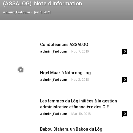
(ASSALOG): Note d’information
admin_fadoum
-
Jun 1, 2021
Condoléances ASSALOG
admin_fadoum
-
Nov 7, 2019
0
Nqel Maak à Ndorong Log
admin_fadoum
-
Nov 2, 2018
0
Les femmes du Lôg initiées à la gestion
administrative et financière des GIE
admin_fadoum
-
Mar 10, 2018
0
Babou Diaham, un Babou du Lôg