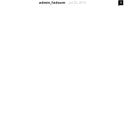
admin_fadoum
-
Jul 23, 2015
0