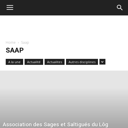
Home
Saap
SAAP
A la une
Actualité
Actualites
Autres disciplines
Association des Sages et Saltigués du Lôg