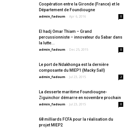
Coopération entre la Gironde (France) et le
Département de Foundiougne
admin_fadoum
-
Apr 6, 2016
0
El hadj Omar Thiam – Grand
percussionniste – innovateur du Sabar dans
la lutte...
admin_fadoum
-
Dec 25, 2015
0
Le port de Ndakhonga est la dernière
composante du MIEP1 (Macky Sall)
admin_fadoum
-
Jul 23, 2015
2
La desserte maritime Foundiougne-
Ziguinchor démarre en novembre prochain
admin_fadoum
-
Jul 23, 2015
0
68 milliards FCFA pour la réalisation du
projet MIEP2