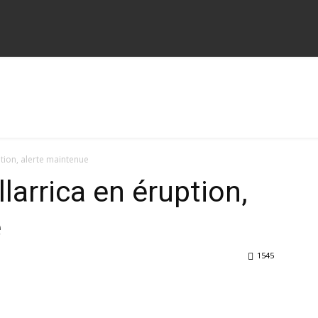
uption, alerte maintenue
illarrica en éruption,
e
1545