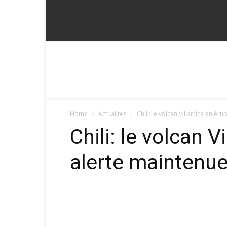
Fadoum
Home
Actualites
Chili: le volcan Villarrica en ér
Chili: le volcan V
alerte maintenu