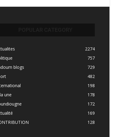
POPULAR CATEGORY
tualites
2274
litique
757
adoum blogs
729
ort
482
ternational
198
la une
178
oundiougne
172
tualité
169
ONTRIBUTION
128