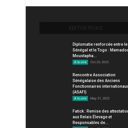
EDITOR PICKS
Diplomatie renforcée entre le
Sénégal et le Togo : Mamado
Moustapha...
Oct 26, 2025
A la une
Rencontre Association
Sénégalaise des Anciens
Fonctionnaires internationau
(ASAFI)
May 31, 2025
A la une
Fatick : Remise des attestati
aux Relais Élevage et
Responsables de...