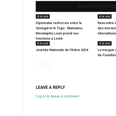
RELATED ARTICL
A la une
A la une
Diplomatie renforcée entre le
Rencontre 
Sénégal et le Togo : Mamadou
des Anciens
Moustapha Loum prend ses
internation
fonctions à Lomé
A la une
A la une
Journée Nationale de l’Arbre 2024
La morgue 
de Foundio
LEAVE A REPLY
Log in to leave a comment