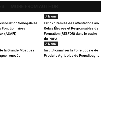
ES
MORE FROM AUTHOR
A la une
Association Sénégalaise
Fatick : Remise des attestations aux
 Fonctionnaires
Relais Élevage et Responsables de
aux (ASAFI)
Formation (RESFOR) dans le cadre
du PRPA
A la une
de la Grande Mosquée
Institutionnaliser la Foire Locale de
ugne rénovée
Produits Agricoles de Foundiougne