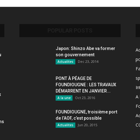
POPULAR POSTS
Japon: Shinzo Abe va former
Ac
u
son gouvernement
po
Dec 23, 2014
Actualites
F
sp
PONT À PÉAGE DE
FOUNDIOUGNE : LES TRAVAUX
In
DÉMARRENT EN JANVIER...
x
A 
Oct 23, 2016
A la une
F
FOUNDIOUGNE, troisième port
Ac
de l’AOF, c’est possible
ons
C
Jun 20, 2015
Actualites