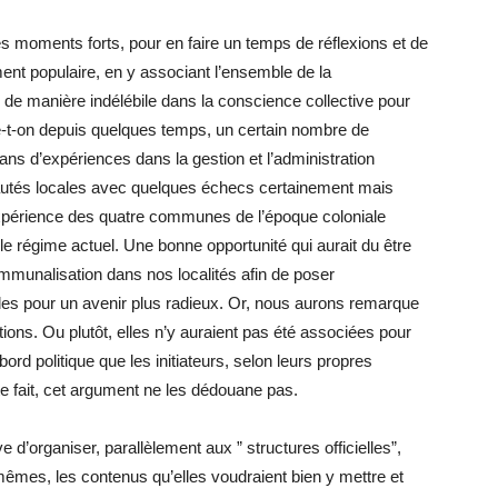
s moments forts, pour en faire un temps de réflexions et de
ment populaire, en y associant l’ensemble de la
de manière indélébile dans la conscience collective pour
te-t-on depuis quelques temps, un certain nombre de
ns d’expériences dans la gestion et l’administration
utés locales avec quelques échecs certainement mais
périence des quatre communes de l’époque coloniale
ar le régime actuel. Une bonne opportunité qui aurait du être
ommunalisation dans nos localités afin de poser
les pour un avenir plus radieux. Or, nous aurons remarque
ns. Ou plutôt, elles n’y auraient pas été associées pour
rd politique que les initiateurs, selon leurs propres
mpte fait, cet argument ne les dédouane pas.
ve d’organiser, parallèlement aux ” structures officielles”,
-mêmes, les contenus qu’elles voudraient bien y mettre et