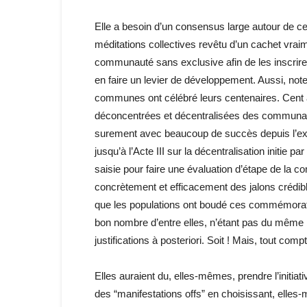
Elle a besoin d’un consensus large autour de ce
méditations collectives revêtu d’un cachet vrai
communauté sans exclusive afin de les inscrire 
en faire un levier de développement. Aussi, no
communes ont célébré leurs centenaires. Cent a
déconcentrées et décentralisées des communa
surement avec beaucoup de succès depuis l’ex
jusqu’à l’Acte III sur la décentralisation initie p
saisie pour faire une évaluation d’étape de la c
concrètement et efficacement des jalons crédib
que les populations ont boudé ces commémoratio
bon nombre d’entre elles, n’étant pas du même bo
justifications à posteriori. Soit ! Mais, tout co
Elles auraient du, elles-mêmes, prendre l’initiati
des “manifestations offs” en choisissant, elles