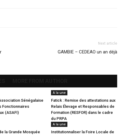
Next article
r
GAMBIE – CEDEAO un an déjà
ES
MORE FROM AUTHOR
A la une
Association Sénégalaise
Fatick : Remise des attestations aux
 Fonctionnaires
Relais Élevage et Responsables de
aux (ASAFI)
Formation (RESFOR) dans le cadre
du PRPA
A la une
de la Grande Mosquée
Institutionnaliser la Foire Locale de