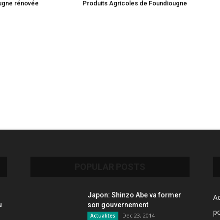
ugne rénovée
Produits Agricoles de Foundiougne
POPULAR POSTS
Japon: Shinzo Abe va former
Ac
u
son gouvernement
po
Dec 23, 2014
Actualites