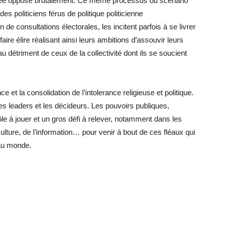
rétée oppose brutalement. Ce même processus ou scénario
s politiciens férus de politique politicienne
 de consultations électorales, les incitent parfois à se livrer
ire élire réalisant ainsi leurs ambitions d’assouvir leurs
u détriment de ceux de la collectivité dont ils se soucient
 et la consolidation de l’intolerance religieuse et politique.
 les leaders et les décideurs. Les pouvoirs publiques,
le à jouer et un gros défi à relever, notamment dans les
culture, de l’information… pour venir à bout de ces fléaux qui
 au monde.