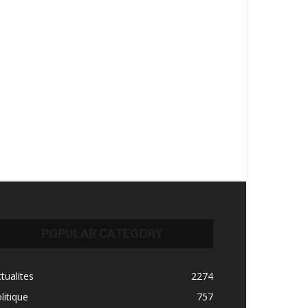
POPULAR CATEGORY
tualites
2274
litique
757