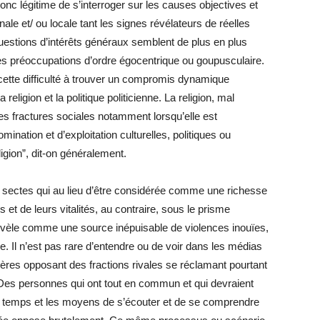
 donc légitime de s’interroger sur les causes objectives et
nale et/ ou locale tant les signes révélateurs de réelles
questions d’intérêts généraux semblent de plus en plus
es préoccupations d’ordre égocentrique ou goupusculaire.
 cette difficulté à trouver un compromis dynamique
religion et la politique politicienne. La religion, mal
es fractures sociales notamment lorsqu’elle est
nation et d’exploitation culturelles, politiques ou
igion”, dit-on généralement.
res sectes qui au lieu d’être considérée comme une richesse
et de leurs vitalités, au contraire, sous le prisme
révèle comme une source inépuisable de violences inouïes,
ce. Il n’est pas rare d’entendre ou de voir dans les médias
ères opposant des fractions rivales se réclamant pourtant
Des personnes qui ont tout en commun et qui devraient
 le temps et les moyens de s’écouter et de se comprendre