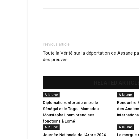
Previous article
Toute la Vérité sur la déportation de Assane pa
des preuves
RELATED ARTICL
A la une
A la une
Diplomatie renforcée entre le
Rencontre 
Sénégal et le Togo : Mamadou
des Anciens
Moustapha Loum prend ses
internation
fonctions à Lomé
A la une
A la une
Journée Nationale de l’Arbre 2024
La morgue 