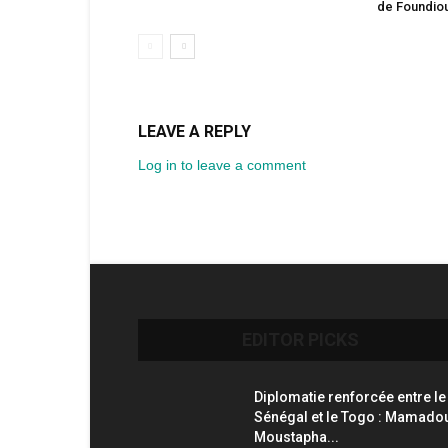
de Foundio
LEAVE A REPLY
Log in to leave a comment
EDITOR PICKS
Diplomatie renforcée entre le
Sénégal et le Togo : Mamado
Moustapha...