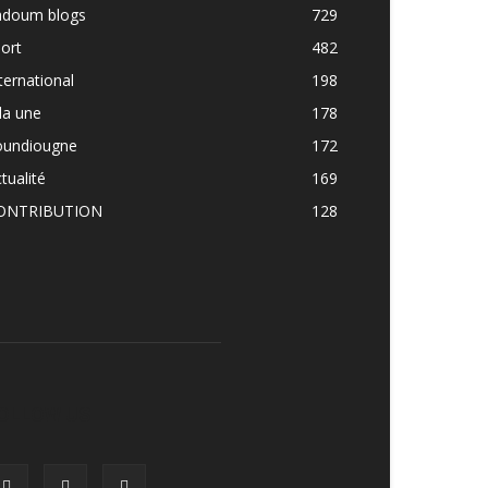
adoum blogs
729
ort
482
ternational
198
la une
178
oundiougne
172
tualité
169
ONTRIBUTION
128
OLLOW US