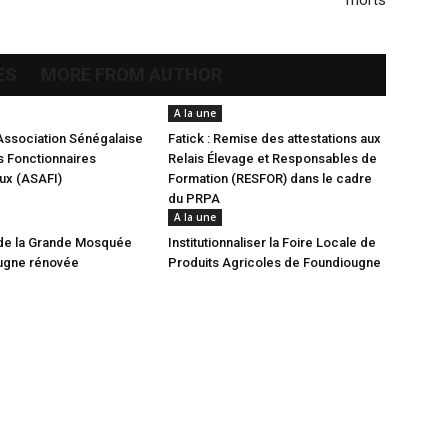
morts
ES
MORE FROM AUTHOR
A la une
Association Sénégalaise
Fatick : Remise des attestations aux
 Fonctionnaires
Relais Élevage et Responsables de
aux (ASAFI)
Formation (RESFOR) dans le cadre
du PRPA
A la une
de la Grande Mosquée
Institutionnaliser la Foire Locale de
ugne rénovée
Produits Agricoles de Foundiougne