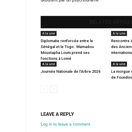
débutent par un psychodrame
RELATED ARTICL
A la une
A la une
Diplomatie renforcée entre le
Rencontre 
Sénégal et le Togo : Mamadou
des Anciens
Moustapha Loum prend ses
internation
fonctions à Lomé
A la une
A la une
Journée Nationale de l’Arbre 2024
La morgue 
de Foundio
LEAVE A REPLY
Log in to leave a comment