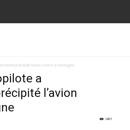
tairement précipité l’avion contre la montagne
pilote a
écipité l’avion
gne
1491