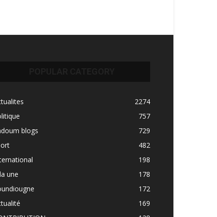
POPULAR CATEGORY
tualites
2274
litique
757
adoum blogs
729
ort
482
ternational
198
la une
178
oundiougne
172
tualité
169