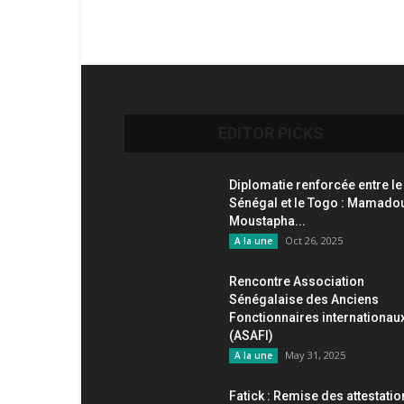
EDITOR PICKS
Diplomatie renforcée entre le
Sénégal et le Togo : Mamado
Moustapha...
Oct 26, 2025
A la une
Rencontre Association
Sénégalaise des Anciens
Fonctionnaires internationau
(ASAFI)
May 31, 2025
A la une
Fatick : Remise des attestati