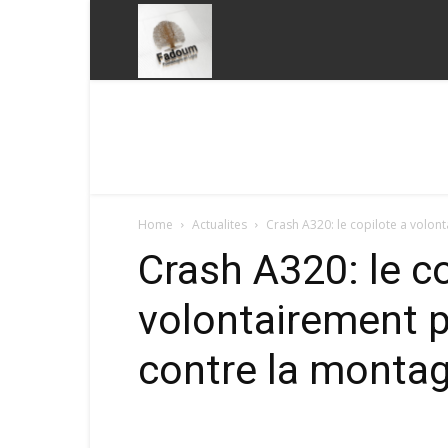
Fadoum
Home
Actualites
Crash A320: le copilote a volon
Crash A320: le co
volontairement pr
contre la monta