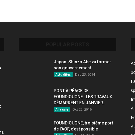
POPULAR POSTS
Japon: Shinzo Abe va former
Ac
u
son gouvernement
po
Dec 23, 2014
Actualites
F
sp
PONT À PÉAGE DE
FOUNDIOUGNE : LES TRAVAUX
In
DÉMARRENT EN JANVIER...
x
A 
Oct 23, 2016
A la une
F
FOUNDIOUGNE, troisième port
Ac
de l’AOF, c’est possible
ons