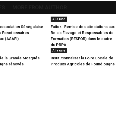
ES
MORE FROM AUTHOR
A la une
Association Sénégalaise
Fatick : Remise des attestations aux
 Fonctionnaires
Relais Élevage et Responsables de
aux (ASAFI)
Formation (RESFOR) dans le cadre
du PRPA
A la une
de la Grande Mosquée
Institutionnaliser la Foire Locale de
ugne rénovée
Produits Agricoles de Foundiougne