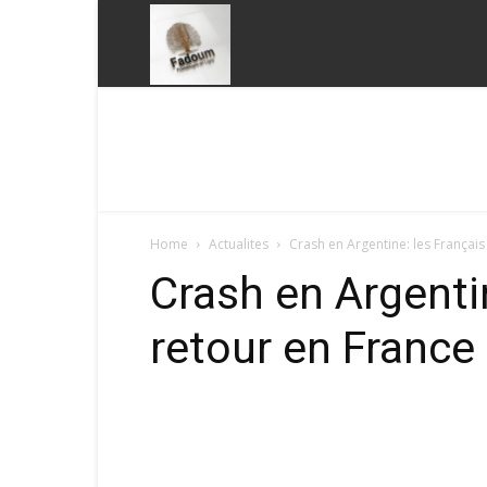
Fadoum
Home
Actualites
Crash en Argentine: les Français
Crash en Argenti
retour en France