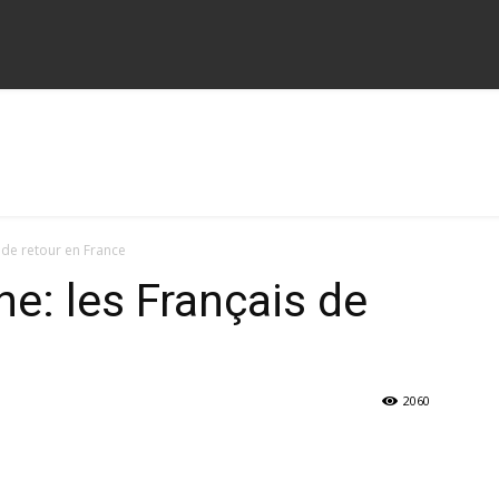
 de retour en France
ne: les Français de
2060