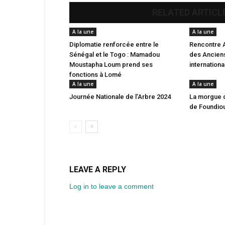
RELATED ARTICL
A la une
A la une
Diplomatie renforcée entre le
Rencontre 
Sénégal et le Togo : Mamadou
des Anciens
Moustapha Loum prend ses
internation
fonctions à Lomé
A la une
A la une
Journée Nationale de l’Arbre 2024
La morgue 
de Foundio
LEAVE A REPLY
Log in to leave a comment