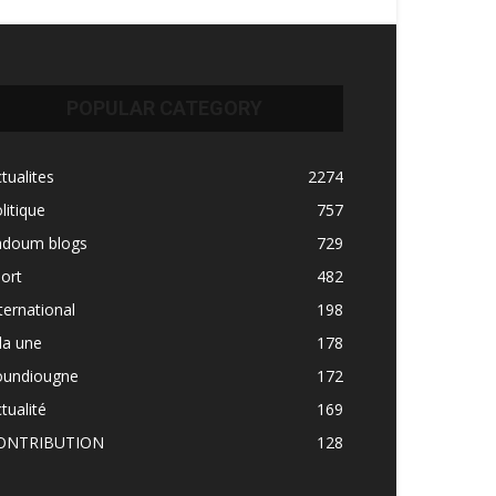
POPULAR CATEGORY
tualites
2274
litique
757
adoum blogs
729
ort
482
ternational
198
la une
178
oundiougne
172
tualité
169
ONTRIBUTION
128