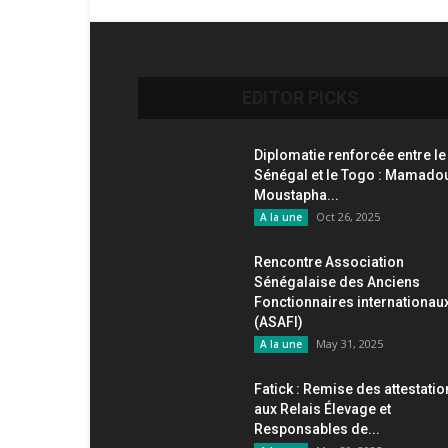
EDITOR PICKS
Diplomatie renforcée entre le
Sénégal et le Togo : Mamado
Moustapha...
Oct 26, 2025
A la une
Rencontre Association
Sénégalaise des Anciens
Fonctionnaires internationau
(ASAFI)
May 31, 2025
A la une
Fatick : Remise des attestati
aux Relais Élevage et
Responsables de...