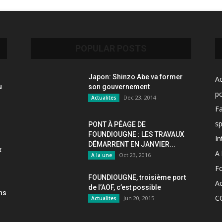
POPULAR POSTS
Japon: Shinzo Abe va former
Ac
u
son gouvernement
po
Dec 23, 2014
Actualites
F
sp
PONT À PÉAGE DE
FOUNDIOUGNE : LES TRAVAUX
In
DÉMARRENT EN JANVIER...
x
A 
Oct 23, 2016
A la une
F
FOUNDIOUGNE, troisième port
Ac
de l’AOF, c’est possible
ons
C
Jun 20, 2015
Actualites