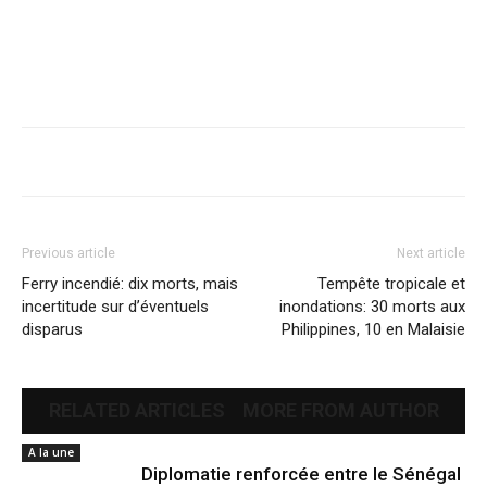
Previous article
Next article
Ferry incendié: dix morts, mais
Tempête tropicale et
incertitude sur d’éventuels
inondations: 30 morts aux
disparus
Philippines, 10 en Malaisie
RELATED ARTICLES
MORE FROM AUTHOR
A la une
Diplomatie renforcée entre le Sénégal