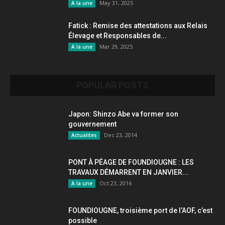
May 31, 2025
A la une
Fatick : Remise des attestations aux Relais
Élevage et Responsables de...
Mar 29, 2025
A la une
POPULAR POSTS
Japon: Shinzo Abe va former son
gouvernement
Dec 23, 2014
Actualites
PONT À PÉAGE DE FOUNDIOUGNE : LES
TRAVAUX DÉMARRENT EN JANVIER...
Oct 23, 2016
A la une
FOUNDIOUGNE, troisième port de l’AOF, c’est
possible