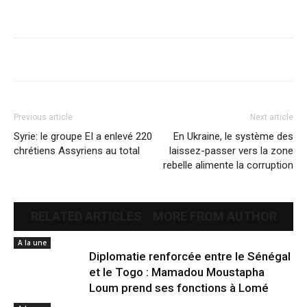
Previous article
Next article
Syrie: le groupe EI a enlevé 220
En Ukraine, le système des
chrétiens Assyriens au total
laissez-passer vers la zone
rebelle alimente la corruption
RELATED ARTICLES
MORE FROM AUTHOR
A la une
Diplomatie renforcée entre le Sénégal
et le Togo : Mamadou Moustapha
Loum prend ses fonctions à Lomé