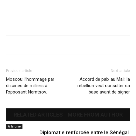
Previous article
Next article
Moscou: l’hommage par
Accord de paix au Mali: la
dizaines de milliers à
rébellion veut consulter sa
l’opposant Nemtsov,
base avant de signer
RELATED ARTICLES
MORE FROM AUTHOR
A la une
Diplomatie renforcée entre le Sénégal