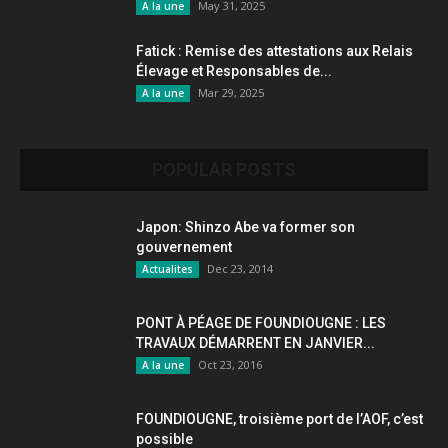
May 31, 2025
A la une
Fatick : Remise des attestations aux Relais
Élevage et Responsables de...
Mar 29, 2025
A la une
POPULAR POSTS
Japon: Shinzo Abe va former son
gouvernement
Dec 23, 2014
Actualites
PONT À PÉAGE DE FOUNDIOUGNE : LES
TRAVAUX DÉMARRENT EN JANVIER...
Oct 23, 2016
A la une
FOUNDIOUGNE, troisième port de l’AOF, c’est
possible