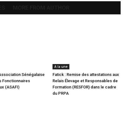
ES
MORE FROM AUTHOR
A la une
Association Sénégalaise
Fatick : Remise des attestations aux
 Fonctionnaires
Relais Élevage et Responsables de
aux (ASAFI)
Formation (RESFOR) dans le cadre
du PRPA