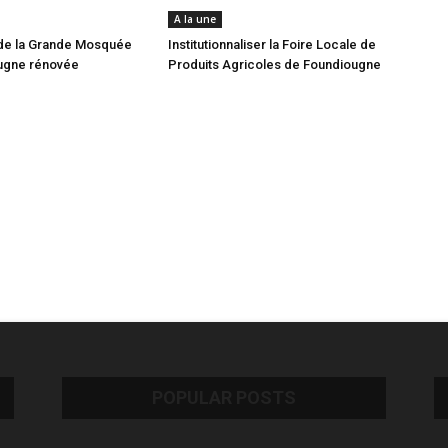
A la une
de la Grande Mosquée
Institutionnaliser la Foire Locale de
ugne rénovée
Produits Agricoles de Foundiougne
POPULAR POSTS