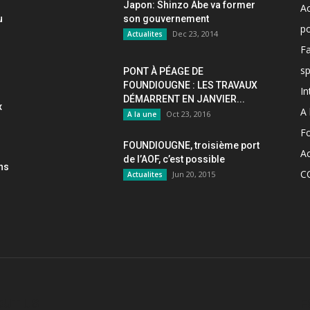
Japon: Shinzo Abe va former
Ac
u
son gouvernement
po
Dec 23, 2014
Actualites
F
sp
PONT À PÉAGE DE
FOUNDIOUGNE : LES TRAVAUX
In
DÉMARRENT EN JANVIER...
x
A 
Oct 23, 2016
A la une
F
FOUNDIOUGNE, troisième port
Ac
de l’AOF, c’est possible
ons
C
Jun 20, 2015
Actualites
OUT US
F