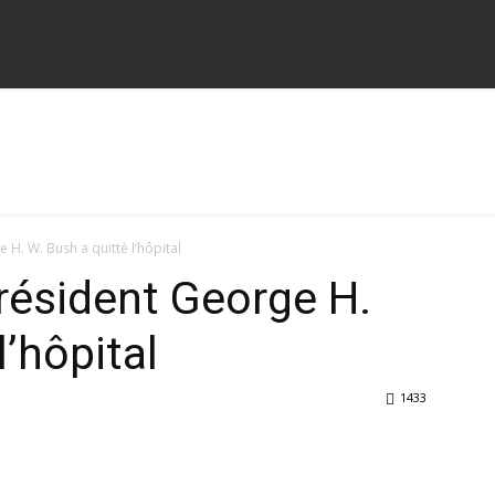
e H. W. Bush a quitté l’hôpital
président George H.
l’hôpital
1433