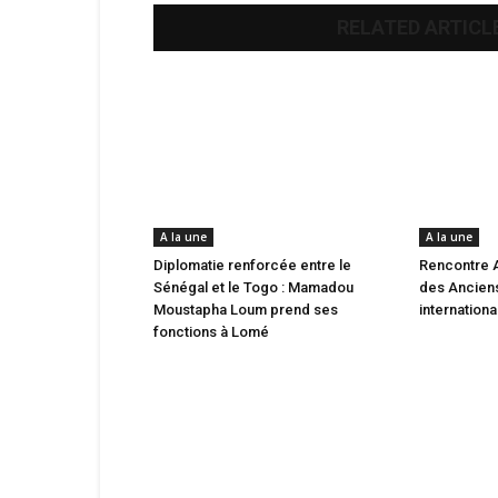
RELATED ARTICL
A la une
A la une
Diplomatie renforcée entre le
Rencontre 
Sénégal et le Togo : Mamadou
des Anciens
Moustapha Loum prend ses
internation
fonctions à Lomé