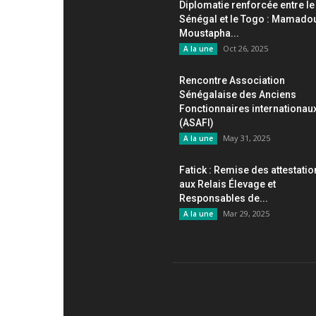
Diplomatie renforcée entre le
Sénégal et le Togo : Mamado
Moustapha...
Oct 26, 2025
A la une
Rencontre Association
Sénégalaise des Anciens
Fonctionnaires internationau
(ASAFI)
May 31, 2025
A la une
Fatick : Remise des attestati
aux Relais Élevage et
Responsables de...
Mar 29, 2025
A la une
AB