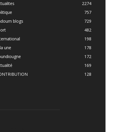
tualites
2274
litique
757
adoum blogs
729
ort
482
ternational
198
la une
178
oundiougne
172
tualité
169
ONTRIBUTION
128
OLLOW US