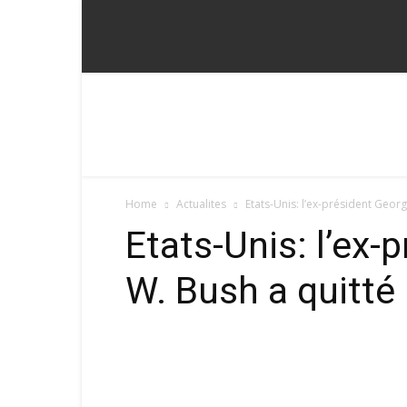
Fadoum
Home
Actualites
Etats-Unis: l’ex-président Georg
Etats-Unis: l’ex-
W. Bush a quitté 