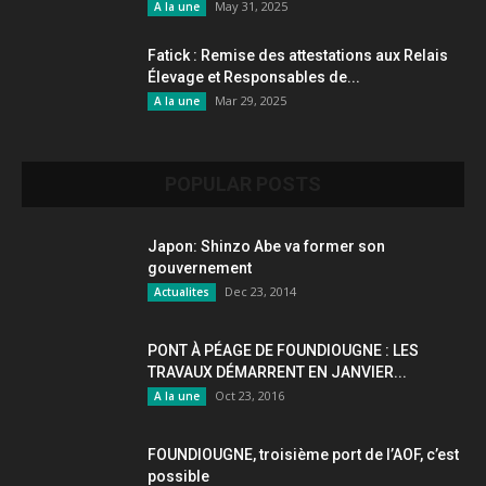
May 31, 2025
A la une
Fatick : Remise des attestations aux Relais
Élevage et Responsables de...
Mar 29, 2025
A la une
POPULAR POSTS
Japon: Shinzo Abe va former son
gouvernement
Dec 23, 2014
Actualites
PONT À PÉAGE DE FOUNDIOUGNE : LES
TRAVAUX DÉMARRENT EN JANVIER...
Oct 23, 2016
A la une
FOUNDIOUGNE, troisième port de l’AOF, c’est
possible