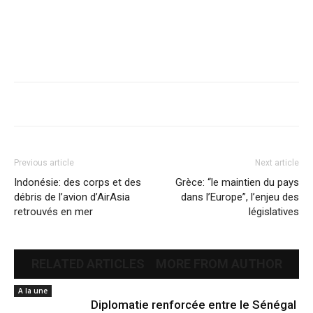
Previous article
Next article
Indonésie: des corps et des
Grèce: “le maintien du pays
débris de l’avion d’AirAsia
dans l’Europe”, l’enjeu des
retrouvés en mer
législatives
RELATED ARTICLES
MORE FROM AUTHOR
A la une
Diplomatie renforcée entre le Sénégal