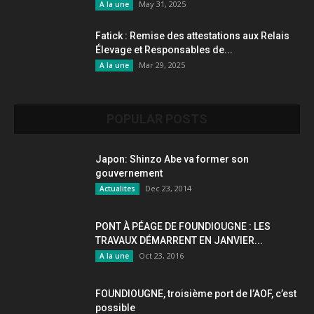
May 31, 2025
A la une
Fatick : Remise des attestations aux Relais
Élevage et Responsables de...
Mar 29, 2025
A la une
POPULAR POSTS
Japon: Shinzo Abe va former son
gouvernement
Dec 23, 2014
Actualites
PONT À PÉAGE DE FOUNDIOUGNE : LES
TRAVAUX DÉMARRENT EN JANVIER...
Oct 23, 2016
A la une
FOUNDIOUGNE, troisième port de l’AOF, c’est
possible