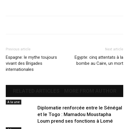
Previous article
Next article
Espagne: le mythe toujours
Egypte: cinq attentats à la
vivant des Brigades
bombe au Caire, un mort
internationales
RELATED ARTICLES
MORE FROM AUTHOR
A la une
Diplomatie renforcée entre le Sénégal
et le Togo : Mamadou Moustapha
Loum prend ses fonctions à Lomé