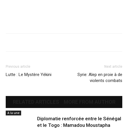
Previous article
Next article
Lutte : Le Mystère Yékini
Syrie: Alep en proie à de
violents combats
RELATED ARTICLES
MORE FROM AUTHOR
A la une
Diplomatie renforcée entre le Sénégal
et le Togo : Mamadou Moustapha