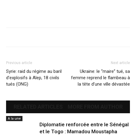
Previous article
Next article
Syrie: raid du régime au baril
Ukraine: le “maire” tué, sa
d’explosifs à Alep, 18 civils
femme reprend le flambeau à
tués (ONG)
la tête d’une ville dévastée
RELATED ARTICLES
MORE FROM AUTHOR
A la une
Diplomatie renforcée entre le Sénégal
et le Togo : Mamadou Moustapha