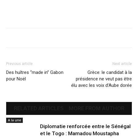
Previous article
Next article
Des huîtres “made in” Gabon
Grèce: le candidat à la
pour Noël
présidence ne veut pas être
élu avec les voix d’Aube dorée
RELATED ARTICLES
MORE FROM AUTHOR
A la une
Diplomatie renforcée entre le Sénégal
et le Togo : Mamadou Moustapha