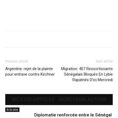
Previous article
Next article
Argentine: rejet de la plainte
Migration: 407 Ressortissants
pour entrave contre Kirchner
Sénégalais Bloqués En Lybie
Rapatriés D’ici Mercredi
RELATED ARTICLES
MORE FROM AUTHOR
A la une
Diplomatie renforcée entre le Sénégal