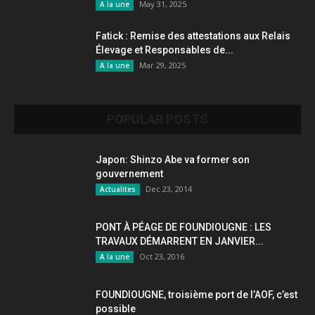
May 31, 2025
A la une
Fatick : Remise des attestations aux Relais
Élevage et Responsables de...
Mar 29, 2025
A la une
POPULAR POSTS
Japon: Shinzo Abe va former son
gouvernement
Dec 23, 2014
Actualites
PONT À PÉAGE DE FOUNDIOUGNE : LES
TRAVAUX DÉMARRENT EN JANVIER...
Oct 23, 2016
A la une
FOUNDIOUGNE, troisième port de l’AOF, c’est
possible