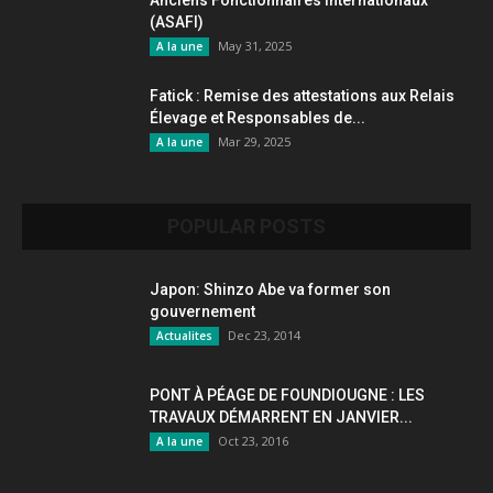
Anciens Fonctionnaires internationaux
(ASAFI)
May 31, 2025
A la une
Fatick : Remise des attestations aux Relais
Élevage et Responsables de...
Mar 29, 2025
A la une
POPULAR POSTS
Japon: Shinzo Abe va former son
gouvernement
Dec 23, 2014
Actualites
PONT À PÉAGE DE FOUNDIOUGNE : LES
TRAVAUX DÉMARRENT EN JANVIER...
Oct 23, 2016
A la une