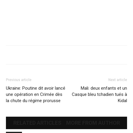
Previous article
Next article
Ukraine: Poutine dit avoir lancé
Mali: deux enfants et un
une opération en Crimée dès
Casque bleu tchadien tués à
la chute du régime prorusse
Kidal
RELATED ARTICLES
MORE FROM AUTHOR