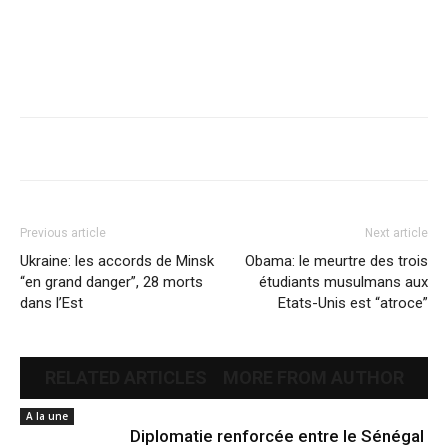
Previous article
Next article
Ukraine: les accords de Minsk
Obama: le meurtre des trois
“en grand danger”, 28 morts
étudiants musulmans aux
dans l’Est
Etats-Unis est “atroce”
RELATED ARTICLES
MORE FROM AUTHOR
A la une
Diplomatie renforcée entre le Sénégal