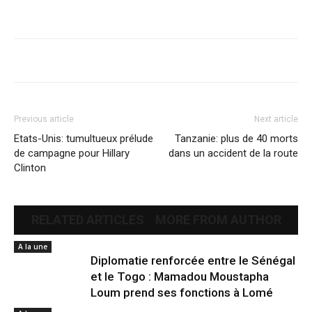
Previous article
Next article
Etats-Unis: tumultueux prélude
Tanzanie: plus de 40 morts
de campagne pour Hillary
dans un accident de la route
Clinton
RELATED ARTICLES
MORE FROM AUTHOR
A la une
Diplomatie renforcée entre le Sénégal
et le Togo : Mamadou Moustapha
Loum prend ses fonctions à Lomé