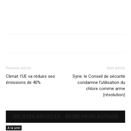
Previous article
Next article
Climat: l’UE va réduire ses
Syrie: le Conseil de sécurité
émissions de 40%
condamne l’utilisation du
chlore comme arme
(résolution)
RELATED ARTICLES
MORE FROM AUTHOR
A la une