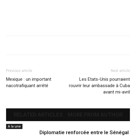
Previous article
Next article
Mexique : un important
Les Etats-Unis pourraient
nacotrafiquant arrêté
rouvrir leur ambassade à Cuba
avant mi-avril
RELATED ARTICLES
MORE FROM AUTHOR
A la une
Diplomatie renforcée entre le Sénégal