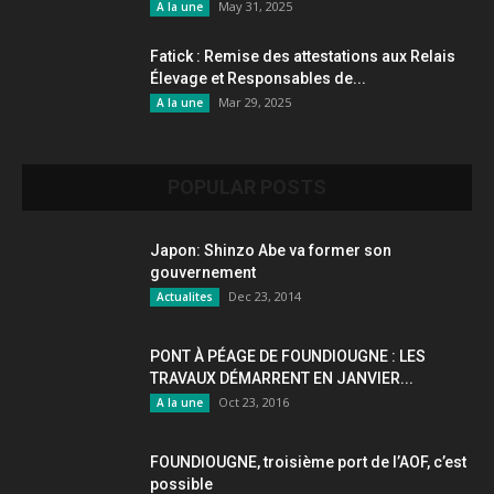
May 31, 2025
A la une
Fatick : Remise des attestations aux Relais
Élevage et Responsables de...
Mar 29, 2025
A la une
POPULAR POSTS
Japon: Shinzo Abe va former son
gouvernement
Dec 23, 2014
Actualites
PONT À PÉAGE DE FOUNDIOUGNE : LES
TRAVAUX DÉMARRENT EN JANVIER...
Oct 23, 2016
A la une
FOUNDIOUGNE, troisième port de l’AOF, c’est
possible