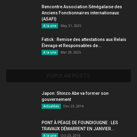
Rencontre Association Sénégalaise des
Anciens Fonctionnaires internationaux
(ASAFI)
May 31, 2025
A la une
Fatick : Remise des attestations aux Relais
Élevage et Responsables de...
Mar 29, 2025
A la une
POPULAR POSTS
Japon: Shinzo Abe va former son
gouvernement
Dec 23, 2014
Actualites
PONT À PÉAGE DE FOUNDIOUGNE : LES
TRAVAUX DÉMARRENT EN JANVIER...
Oct 23, 2016
A la une