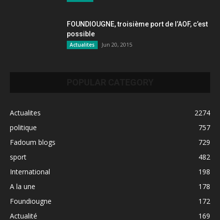
FOUNDIOUGNE, troisième port de l’AOF, c’est
possible
Jun 20, 2015
Actualites
POPULAR CATEGORY
Actualites
2274
politique
757
Fadoum blogs
729
sport
482
International
198
A la une
178
Foundiougne
172
Actualité
169