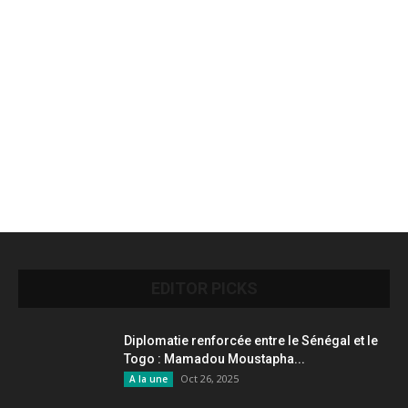
EDITOR PICKS
Diplomatie renforcée entre le Sénégal et le
Togo : Mamadou Moustapha...
Oct 26, 2025
A la une