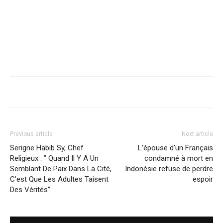
Previous article
Next article
Serigne Habib Sy, Chef
L’épouse d’un Français
Religieux : ” Quand Il Y A Un
condamné à mort en
Semblant De Paix Dans La Cité,
Indonésie refuse de perdre
C’est Que Les Adultes Taisent
espoir
Des Vérités”