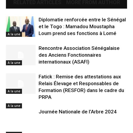
RELATED ARTICLES
MORE FROM AUTHOR
Diplomatie renforcée entre le Sénégal
et le Togo : Mamadou Moustapha
Loum prend ses fonctions à Lomé
A la une
Rencontre Association Sénégalaise
des Anciens Fonctionnaires
internationaux (ASAFI)
A la une
Fatick : Remise des attestations aux
Relais Élevage et Responsables de
Formation (RESFOR) dans le cadre du
A la une
PRPA
A la une
Journée Nationale de l’Arbre 2024