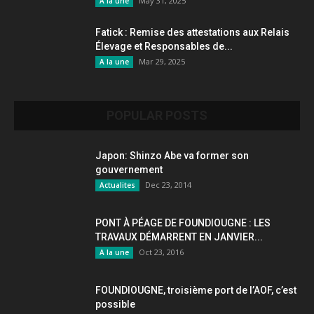
May 31, 2025
A la une
Fatick : Remise des attestations aux Relais
Élevage et Responsables de...
Mar 29, 2025
A la une
POPULAR POSTS
Japon: Shinzo Abe va former son
gouvernement
Dec 23, 2014
Actualites
PONT À PÉAGE DE FOUNDIOUGNE : LES
TRAVAUX DÉMARRENT EN JANVIER...
Oct 23, 2016
A la une
FOUNDIOUGNE, troisième port de l’AOF, c’est
possible