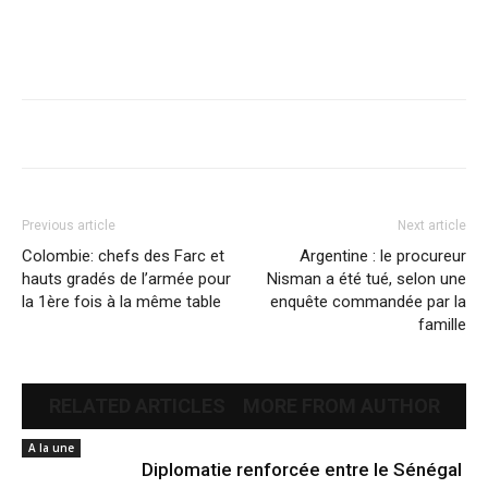
Previous article
Next article
Colombie: chefs des Farc et
Argentine : le procureur
hauts gradés de l’armée pour
Nisman a été tué, selon une
la 1ère fois à la même table
enquête commandée par la
famille
RELATED ARTICLES
MORE FROM AUTHOR
A la une
Diplomatie renforcée entre le Sénégal