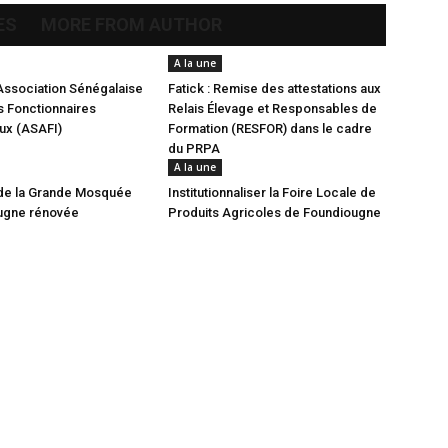
ES
MORE FROM AUTHOR
A la une
Association Sénégalaise
Fatick : Remise des attestations aux
 Fonctionnaires
Relais Élevage et Responsables de
aux (ASAFI)
Formation (RESFOR) dans le cadre
du PRPA
A la une
de la Grande Mosquée
Institutionnaliser la Foire Locale de
ugne rénovée
Produits Agricoles de Foundiougne