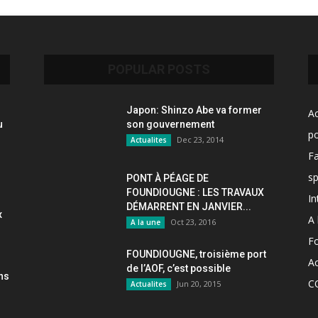
POPULAR POSTS
Japon: Shinzo Abe va former
Ac
u
son gouvernement
po
Dec 23, 2014
Actualites
F
sp
PONT À PÉAGE DE
FOUNDIOUGNE : LES TRAVAUX
In
DÉMARRENT EN JANVIER...
x
A 
Oct 23, 2016
A la une
F
FOUNDIOUGNE, troisième port
Ac
de l’AOF, c’est possible
ons
C
Jun 20, 2015
Actualites