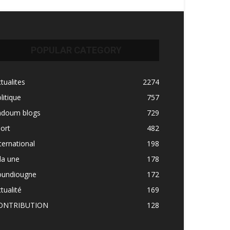
POPULAR CATEGORY
tualites
2274
litique
757
adoum blogs
729
ort
482
ternational
198
la une
178
oundiougne
172
tualité
169
ONTRIBUTION
128