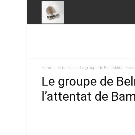
Fadoum
Home
Actualites
Le groupe de Belmokhtar revend
Le groupe de Be
l’attentat de Ba