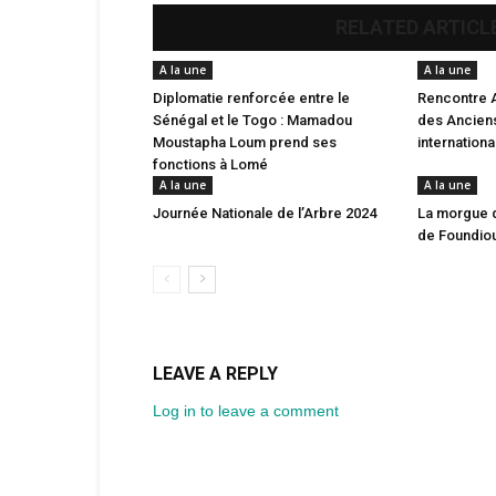
RELATED ARTICL
A la une
A la une
Diplomatie renforcée entre le
Rencontre 
Sénégal et le Togo : Mamadou
des Anciens
Moustapha Loum prend ses
internation
fonctions à Lomé
A la une
A la une
Journée Nationale de l’Arbre 2024
La morgue 
de Foundio
LEAVE A REPLY
Log in to leave a comment