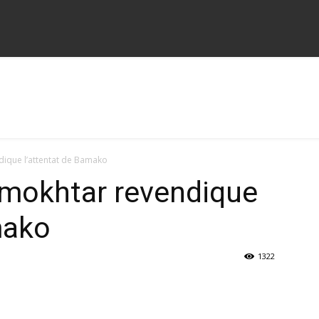
ique l’attentat de Bamako
lmokhtar revendique
mako
1322