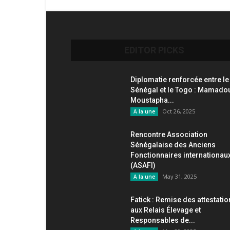
EDITOR PICKS
Diplomatie renforcée entre le
Sénégal et le Togo : Mamado
Moustapha...
Oct 26, 2025
A la une
Rencontre Association
Sénégalaise des Anciens
Fonctionnaires internationau
(ASAFI)
May 31, 2025
A la une
Fatick : Remise des attestati
aux Relais Élevage et
Responsables de...