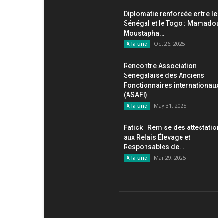
Diplomatie renforcée entre le
Sénégal et le Togo : Mamado
Moustapha...
Oct 26, 2025
A la une
Rencontre Association
Sénégalaise des Anciens
Fonctionnaires internationau
(ASAFI)
May 31, 2025
A la une
Fatick : Remise des attestati
aux Relais Élevage et
Responsables de...
Mar 29, 2025
A la une