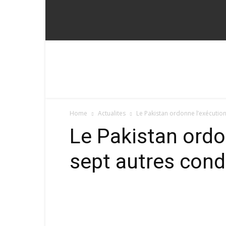
Fadoum
Home
Actualites
Le Pakistan ordonne l’exécuti
Le Pakistan ordo
sept autres con