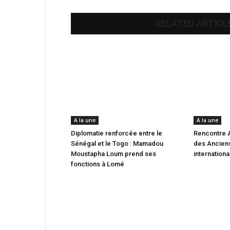
RELATED ARTICL
A la une
A la une
Diplomatie renforcée entre le
Rencontre 
Sénégal et le Togo : Mamadou
des Anciens
Moustapha Loum prend ses
internation
fonctions à Lomé