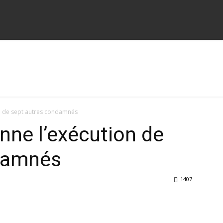
on de sept autres condamnés
nne l’exécution de
damnés
1407