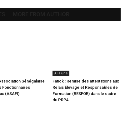
ES
MORE FROM AUTHOR
A la une
Association Sénégalaise
Fatick : Remise des attestations aux
 Fonctionnaires
Relais Élevage et Responsables de
aux (ASAFI)
Formation (RESFOR) dans le cadre
du PRPA