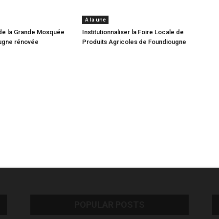
A la une
de la Grande Mosquée
Institutionnaliser la Foire Locale de
ugne rénovée
Produits Agricoles de Foundiougne
POPULAR POSTS