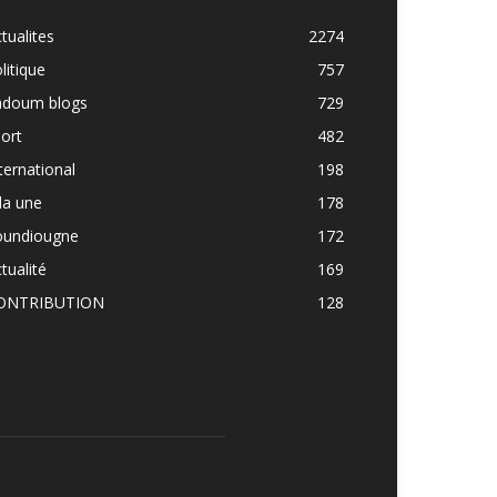
tualites
2274
litique
757
adoum blogs
729
ort
482
ternational
198
la une
178
oundiougne
172
tualité
169
ONTRIBUTION
128