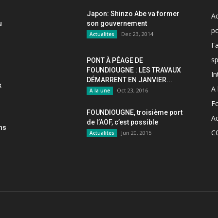
Japon: Shinzo Abe va former
Ac
u
son gouvernement
po
Dec 23, 2014
Actualites
F
sp
PONT À PÉAGE DE
FOUNDIOUGNE : LES TRAVAUX
In
DÉMARRENT EN JANVIER...
x
A 
Oct 23, 2016
A la une
F
FOUNDIOUGNE, troisième port
Ac
de l’AOF, c’est possible
ons
C
Jun 20, 2015
Actualites