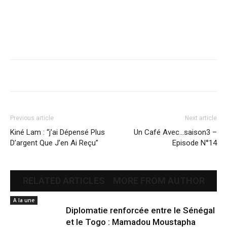
Previous article
Next article
Kiné Lam : “j’ai Dépensé Plus
Un Café Avec…saison3 –
D’argent Que J’en Ai Reçu”
Episode N°14
RELATED ARTICLES
MORE FROM AUTHOR
A la une
Diplomatie renforcée entre le Sénégal
et le Togo : Mamadou Moustapha