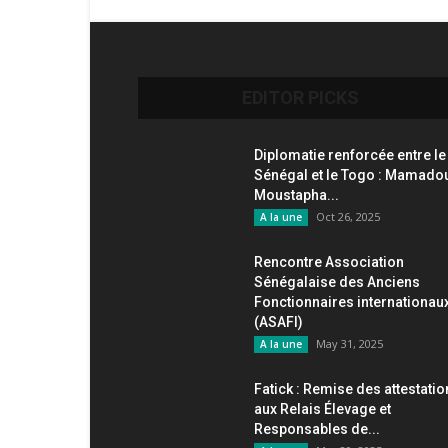
EDITOR PICKS
Diplomatie renforcée entre le
Sénégal et le Togo : Mamado
Moustapha...
Oct 26, 2025
A la une
Rencontre Association
Sénégalaise des Anciens
Fonctionnaires internationau
(ASAFI)
May 31, 2025
A la une
Fatick : Remise des attestati
aux Relais Élevage et
Responsables de...