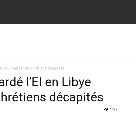
ye pour venger les chrétiens décapités
rdé l’EI en Libye
chrétiens décapités
1407