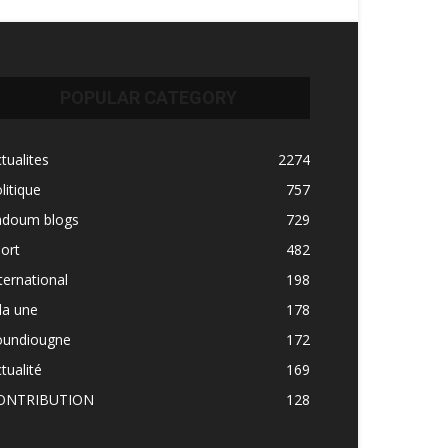
POPULAR CATEGORY
tualites
2274
litique
757
adoum blogs
729
ort
482
ternational
198
la une
178
oundiougne
172
tualité
169
ONTRIBUTION
128