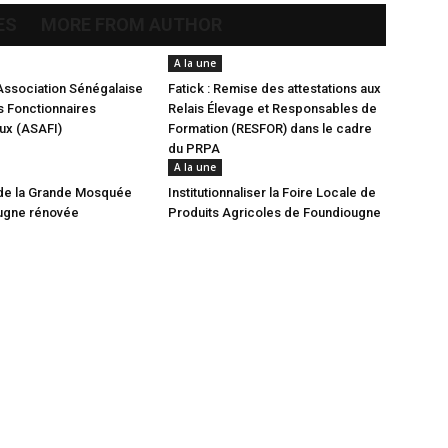
ES
MORE FROM AUTHOR
A la une
Association Sénégalaise
Fatick : Remise des attestations aux
 Fonctionnaires
Relais Élevage et Responsables de
aux (ASAFI)
Formation (RESFOR) dans le cadre
du PRPA
A la une
de la Grande Mosquée
Institutionnaliser la Foire Locale de
ugne rénovée
Produits Agricoles de Foundiougne