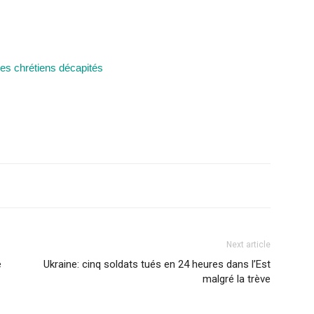
les chrétiens décapités
Next article
e
Ukraine: cinq soldats tués en 24 heures dans l’Est
malgré la trève