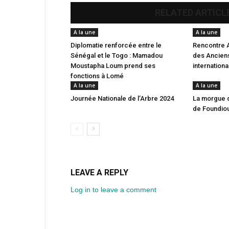
RELATED ARTICL
A la une
A la une
Diplomatie renforcée entre le
Rencontre 
Sénégal et le Togo : Mamadou
des Anciens
Moustapha Loum prend ses
internation
fonctions à Lomé
A la une
A la une
Journée Nationale de l’Arbre 2024
La morgue 
de Foundio
LEAVE A REPLY
Log in to leave a comment