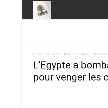
Fadoum
Home
Actualites
L’Egypte a bombardé l’EI en Lib
L’Egypte a bomba
pour venger les 