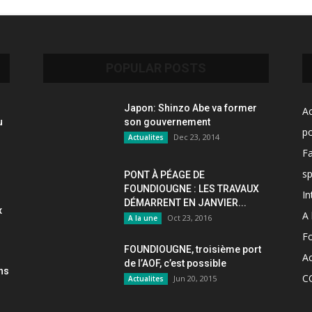
POPULAR POSTS
Japon: Shinzo Abe va former
Ac
u
son gouvernement
po
Dec 23, 2014
Actualites
F
sp
PONT À PÉAGE DE
FOUNDIOUGNE : LES TRAVAUX
In
DÉMARRENT EN JANVIER...
x
A 
Oct 23, 2016
A la une
F
FOUNDIOUGNE, troisième port
Ac
de l’AOF, c’est possible
ons
C
Jun 20, 2015
Actualites