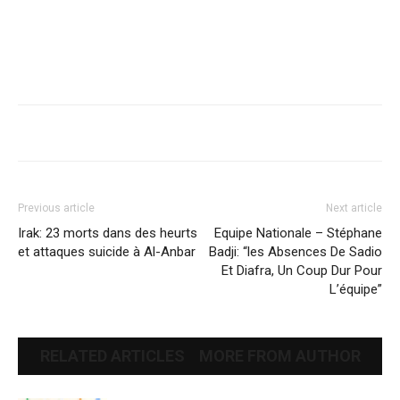
Previous article
Next article
Irak: 23 morts dans des heurts
Equipe Nationale – Stéphane
et attaques suicide à Al-Anbar
Badji: “les Absences De Sadio
Et Diafra, Un Coup Dur Pour
L’équipe”
RELATED ARTICLES
MORE FROM AUTHOR