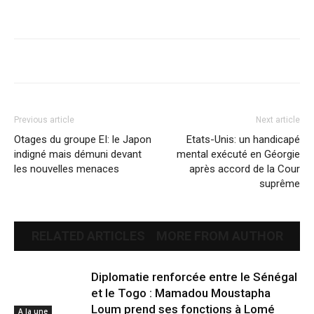
Previous article
Next article
Otages du groupe EI: le Japon
Etats-Unis: un handicapé
indigné mais démuni devant
mental exécuté en Géorgie
les nouvelles menaces
après accord de la Cour
suprême
RELATED ARTICLES
MORE FROM AUTHOR
Diplomatie renforcée entre le Sénégal
et le Togo : Mamadou Moustapha
Loum prend ses fonctions à Lomé
A la une