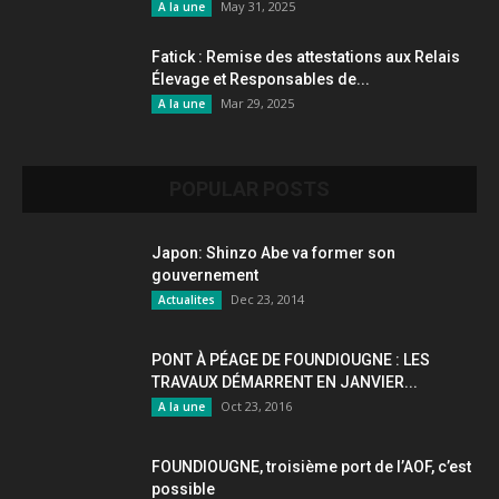
May 31, 2025
A la une
Fatick : Remise des attestations aux Relais
Élevage et Responsables de...
Mar 29, 2025
A la une
POPULAR POSTS
Japon: Shinzo Abe va former son
gouvernement
Dec 23, 2014
Actualites
PONT À PÉAGE DE FOUNDIOUGNE : LES
TRAVAUX DÉMARRENT EN JANVIER...
Oct 23, 2016
A la une
FOUNDIOUGNE, troisième port de l’AOF, c’est
possible