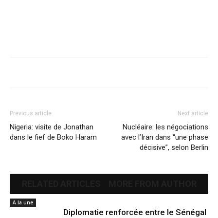
Previous article
Next article
Nigeria: visite de Jonathan
Nucléaire: les négociations
dans le fief de Boko Haram
avec l’Iran dans “une phase
décisive”, selon Berlin
RELATED ARTICLES
MORE FROM AUTHOR
A la une
Diplomatie renforcée entre le Sénégal