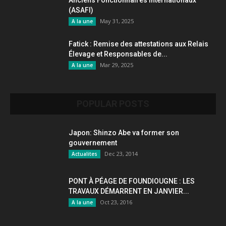
Anciens Fonctionnaires internationaux
(ASAFI)
May 31, 2025
A la une
Fatick : Remise des attestations aux Relais
Élevage et Responsables de...
Mar 29, 2025
A la une
POPULAR POSTS
Japon: Shinzo Abe va former son
gouvernement
Dec 23, 2014
Actualites
PONT À PÉAGE DE FOUNDIOUGNE : LES
TRAVAUX DÉMARRENT EN JANVIER...
Oct 23, 2016
A la une