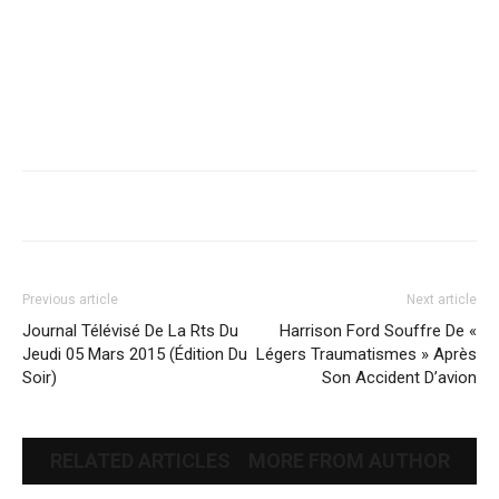
Previous article
Next article
Journal Télévisé De La Rts Du
Harrison Ford Souffre De «
Jeudi 05 Mars 2015 (Édition Du
Légers Traumatismes » Après
Soir)
Son Accident D’avion
RELATED ARTICLES
MORE FROM AUTHOR