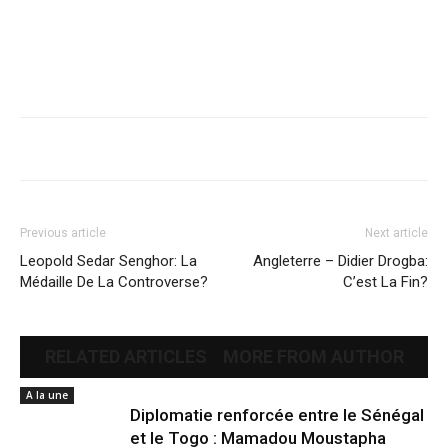
Previous article
Next article
Leopold Sedar Senghor: La
Angleterre – Didier Drogba:
Médaille De La Controverse?
C’est La Fin?
RELATED ARTICLES
MORE FROM AUTHOR
A la une
Diplomatie renforcée entre le Sénégal
et le Togo : Mamadou Moustapha