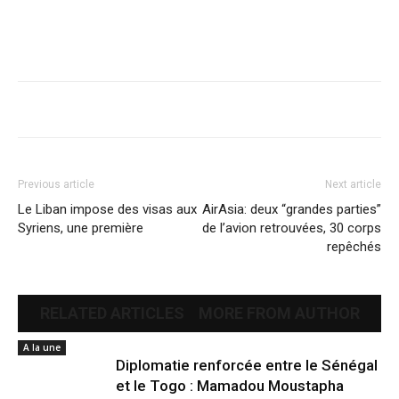
Previous article
Next article
Le Liban impose des visas aux
AirAsia: deux “grandes parties”
Syriens, une première
de l’avion retrouvées, 30 corps
repêchés
RELATED ARTICLES
MORE FROM AUTHOR
A la une
Diplomatie renforcée entre le Sénégal
et le Togo : Mamadou Moustapha